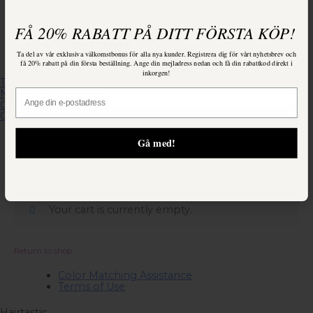
Conditioner
Leave in conditioner
Outlet
FÅ 20% RABATT PÅ DITT FÖRSTA KÖP!
Our Hair Extensions
Hairtastic
Guide & Advice
Ta del av vår exklusiva erbjudande för våra medlemmar. Registrera dig för vårt nyhetsbrev och få
Ta del av vår exklusiva välkomstbonus för alla nya kunder. Registrera dig för vårt nyhetsbrev och
Salon Hairtastic
15% på ditt första köp! Kod: Nykund15
få 20% rabatt på din första beställning. Ange din mejladress nedan och få din rabattkod direkt i
inkorgen!
Tape-in
Email
Email
Nail Hair Supreme
Clip-on Set Ombre
Clip-on Set Classic
Gå med!
Svenska
English
Gå med!
Your cart
Your cart is currently empty.
Return to shop
Color Matching Assistance
Terms of Use
Hairtastic