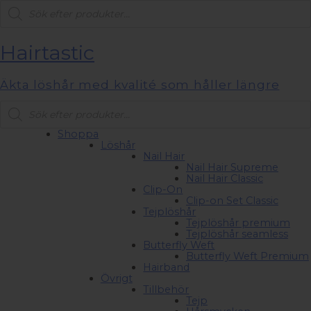
Products
search
Hairtastic
Äkta löshår med kvalité som håller längre
Products
search
Shoppa
Löshår
Nail Hair
Nail Hair Supreme
Nail Hair Classic
Clip-On
Clip-on Set Classic
Tejplöshår
Tejplöshår premium
Tejplöshår seamless
Butterfly Weft
Butterfly Weft Premium
Hairband
Övrigt
Tillbehör
Tejp