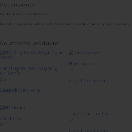
Recensioner
Det finns inga recensioner än.
Endast inloggade kunder som har köpt denna produkt får lämna en recension.
Relaterade produkter
Hårsmycke 4
Hårtång för borttagning
$
7
av löshår
$
16
Lägg till i varukorg
Lägg till i varukorg
Tejp Refill Löshår
Hårdonut
$
7
$
2
Lägg till i varukorg
Den