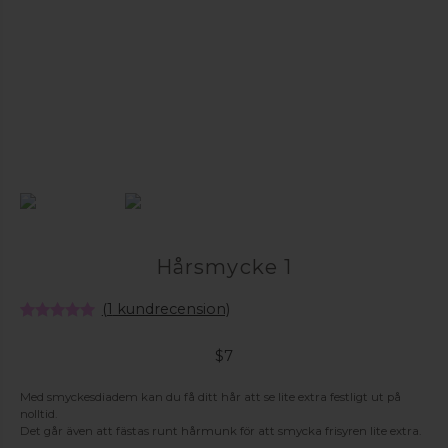
Hårsmycke 1
(
1
kundrecension)
Betygsatt
1
5.00
av 5
$
7
baserat på
kundrecension
Med smyckesdiadem kan du få ditt hår att se lite extra festligt ut på
nolltid.
Det går även att fästas runt hårmunk för att smycka frisyren lite extra.