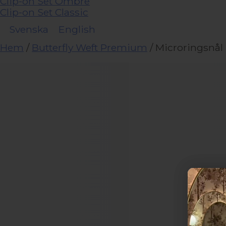
Clip-on Set Ombre
Clip-on Set Classic
Svenska
English
Hem
/
Butterfly Weft Premium
/ Microringsnål