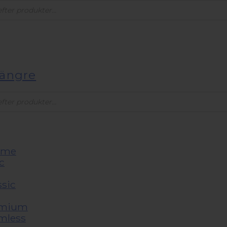
s
längre
s
reme
c
ssic
emium
mless