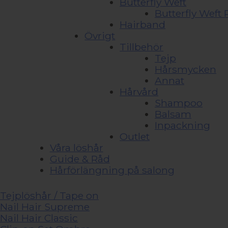
Butterfly Weft
Butterfly Wef
Hairband
Övrigt
Tillbehör
Tejp
Hårsmycken
Annat
Hårvård
Shampoo
Balsam
Inpackning
Outlet
Våra löshår
Guide & Råd
Hårförlängning på salong
Tejplöshår / Tape on
Nail Hair Supreme
Nail Hair Classic