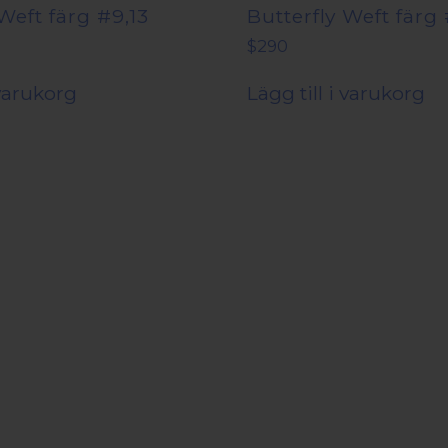
Weft färg #9,13
Butterfly Weft färg
$
290
 varukorg
Lägg till i varukorg