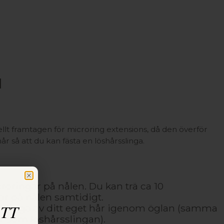
l
ellt framtagen för microring extensions, då den överför
hår så att du kan fästa en löshårsslinga.
roringar på nålen. Du kan trä ca 10
r på nålen samtidigt.
ATT
n slinga av ditt eget hår igenom öglan (samma
 som löshårsslingan).