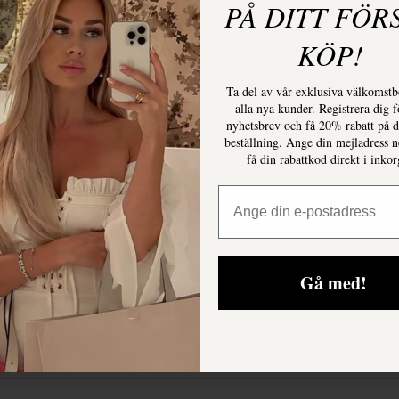
PÅ DITT FÖR
För en mic
Hairtastic
För in en 
KÖP!
den med e
Ta del av vår exklusiva erbjudande
medlemmar. Registrera dig för
nyhetsbrev och få 15% på ditt för
Ta del av vår exklusiva välkomstb
Microringsnål
Lägg till i varukorg
Kod: Nykund15
alla nya kunder. Registrera dig f
mängd
nyhetsbrev och få 20% rabatt på d
Email
beställning. Ange din mejladress 
Kategori:
Butterfly 
få din rabattkod direkt i inko
Email
Gå med!
Gå med!