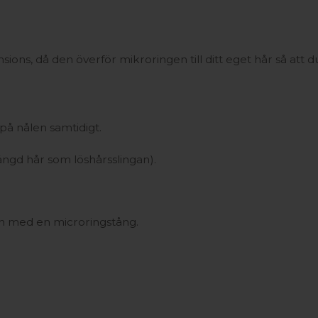
ions, då den överför mikroringen till ditt eget hår så att du
på nålen samtidigt.
ängd hår som löshårsslingan).
den med en microringstång.