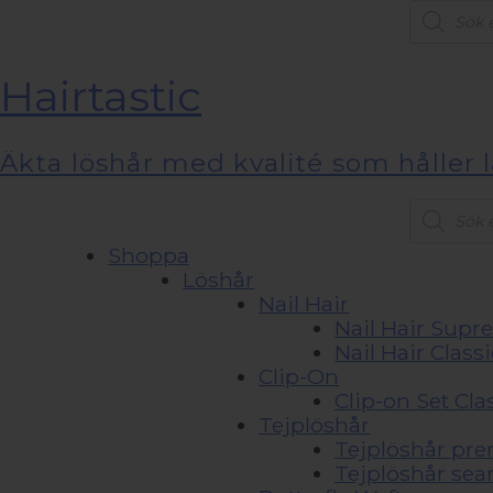
Product
search
Hairtastic
Äkta löshår med kvalité som håller 
Product
search
Shoppa
Löshår
Nail Hair
Nail Hair Sup
Nail Hair Classi
Clip-On
Clip-on Set Cla
Tejplöshår
Tejplöshår pr
Tejplöshår sea