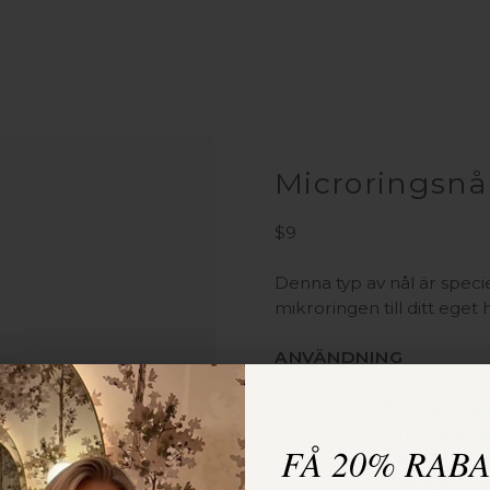
Microringsnå
$
9
Denna typ av nål är speci
mikroringen till ditt eget 
ANVÄNDNING
Trä på mic
microringa
FÅ 20% RAB
Ta en lite
mängd hår