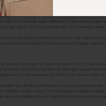
fylligare hår på kort tid. Denna metod av hårförlängning er
t igen med ny tejp vi rätt skötsel. Löshåret finns i flera 
er därför in med din egen hårbotten. Fästena blir platta, vil
t är gjorda av 100 procent äkta hår i remy-kvalitet, detta 
ngen för att avlägsna fett från fingrarna. Fäst Tape On hår
 feta produkter vid fästet. Avvakta gärna 2-3 dagar innan du 
ut tejpen i hårslingorna. Med Hairtastic
refill tejp
kan du enke
nksamt tvättar och torkar löshåret. Använd gärna återfukta
 självtorka och inte använder en hårfön, när värmen sliter 
 bekvämt kan få din skönhetssömn och sova med dina tape e
or i löshåret under natten. Om hårtopparna skulle bli slitna,
kan du även platta, locka och styla håret precis som du önska