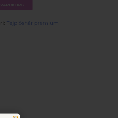
 I VARUKORG
ri:
Tejplöshår premium