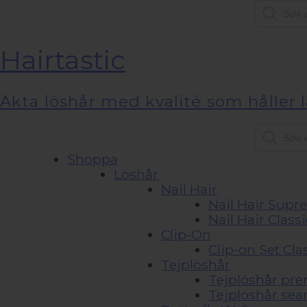
Product
search
Hairtastic
Äkta löshår med kvalité som håller 
Product
search
Shoppa
Löshår
Nail Hair
Nail Hair Sup
Nail Hair Classi
Clip-On
Clip-on Set Cla
Tejplöshår
Tejplöshår pr
Tejplöshår sea