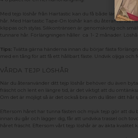
Med tejp löshår från Hairtastic kan du få både längre och 
hår. Med Hairtastic Tape-On löshår kan du återanvända håre
klippas och stylas. Silikontränsen är genomskinlig och smält
tunnare hår. Förlängningen håller ca 1- 2 månader. Löshåre
Tips:
Tvätta gärna händerna innan du börjar fästa förlängni
med en tång för att få ett hållbart fäste. Undvik oljiga och
VÅRDA TEJP LÖSHÅR
När du återanvänder ditt tejp löshår behöver du även byta 
fräscht och lent en längre tid, är det viktigt att du omtä
Om det är möjligt så är det också bra om du låter ditt hår
Eftersom håret har tunna fästen och mjuk tejp gör att du
innan du går och lägger dig, får att undvika trassel och tov
håret fräscht. Eftersom vårt tejp löshår är av äkta kvalitet 