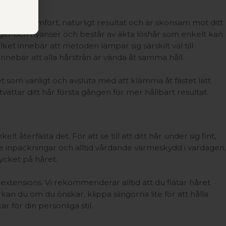
bjuder komfort, naturligt resultat och är skonsam mot ditt
färger och nyanser och består av äkta löshår som enkelt kan
ket innebär att metoden lämpar sig särskilt väl till
innebär att alla hårstrån är vända åt samma håll.
et som vanligt och avsluta med att klämma åt fästet lätt
tvättar ditt hår första gången för mer hållbart resultat.
lt återfästa det. För att se till att ditt hår under sig fint,
nde inpackningar och alltid vårdande värmeskydd i vardagen.
mycket på håret.
xtensions. Vi rekommenderar alltid att du flätar håret
 kan du om du önskar, klippa slingorna lite för att hålla
r för din personliga stil.