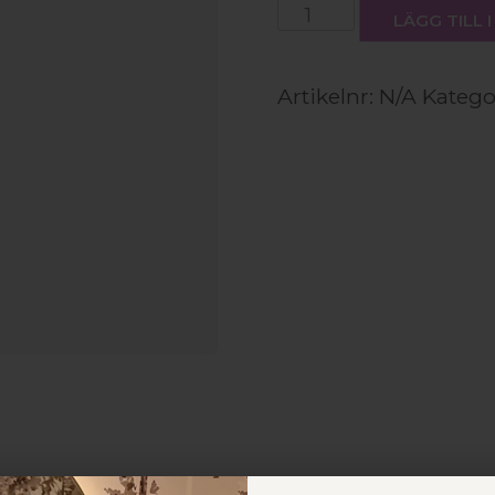
Tejplöshår
LÄGG TILL
färg
#9,13
mängd
Artikelnr:
N/A
Katego