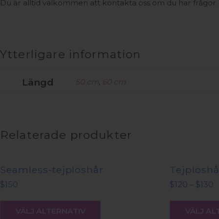
Du är alltid välkommen att kontakta oss om du har frågor kr
Ytterligare information
Längd
50 cm
,
60 cm
Relaterade produkter
Seamless-tejplöshår
Tejplöshå
P
$
150
$
120
–
$
130
$
Den
ti
här
$
VÄLJ ALTERNATIV
VÄLJ AL