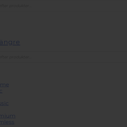
s
längre
s
reme
c
ssic
emium
mless