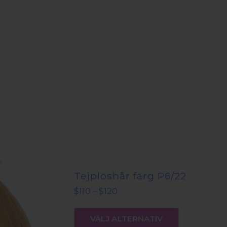
Tejplöshår färg P6/22
Prisintervall:
$
110
–
$
120
$110
Den
till
här
$120
VÄLJ ALTERNATIV