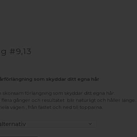
rg #9,13
rförlängning som skyddar ditt egna hår
skonsam förlängning som skyddar ditt egna hår.
 flera gånger och resultatet blir naturligt och håller länge.
hela vägen , från fästet och ned till topparna.