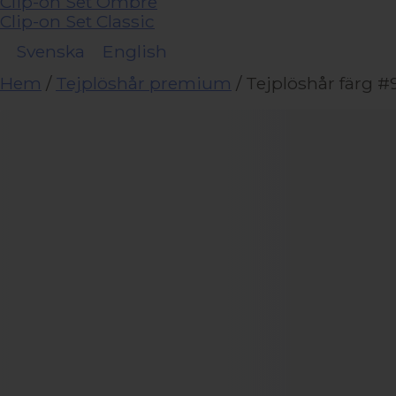
Clip-on Set Ombre
Clip-on Set Classic
Svenska
English
Hem
/
Tejplöshår premium
/ Tejplöshår färg #9