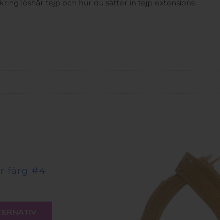
ing löshår tejp och hur du sätter in tejp extensions.
r färg #4
risintervall:
120
Den
ll
här
130
TERNATIV