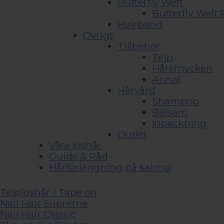
Butterfly Weft
Butterfly Wef
Hairband
Övrigt
Tillbehör
Tejp
Hårsmycken
Annat
Hårvård
Shampoo
Balsam
Inpackning
Outlet
Våra löshår
Guide & Råd
Hårförlängning på salong
Tejplöshår / Tape on
Nail Hair Supreme
Nail Hair Classic