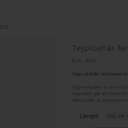
,13
Tejplöshår fä
Prisintervall:
$
120
–
$
130
$120
till
Tejp Löshår- Skonsam hå
$130
Tejpmetoden är tunn och 
Hairtastic går att sätta om
Vårt löshår är jämntjockt 
Längd