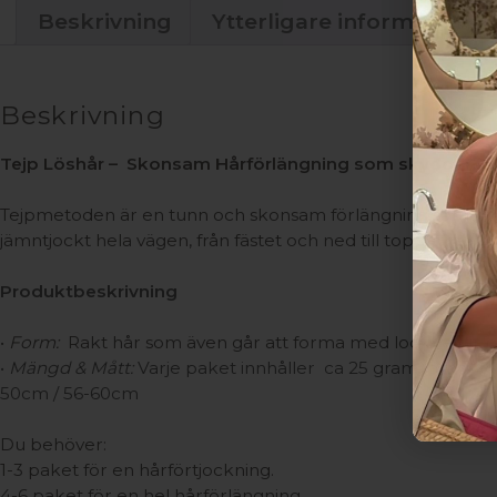
Beskrivning
Ytterligare information
Beskrivning
Tejp Löshår – Skonsam Hårförlängning som skyddar di
Tejpmetoden är en tunn och skonsam förlängning som skyddar 
jämntjockt hela vägen, från fästet och ned till topparna.
Produktbeskrivning
•
Form:
Rakt hår som även går att forma med lock- eller p
•
Mängd & Mått:
Varje paket innhåller ca 25 gram löshår fö
50cm / 56-60cm
Du behöver:
1-3 paket för en hårförtjockning.
4-6 paket för en hel hårförlängning.