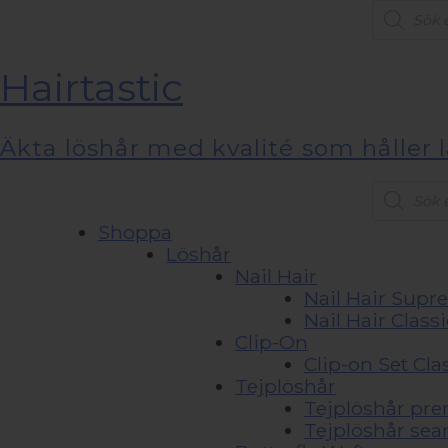
Product
search
Hairtastic
Äkta löshår med kvalité som håller 
Product
search
Shoppa
Löshår
Nail Hair
Nail Hair Sup
Nail Hair Classi
Clip-On
Clip-on Set Cla
Tejplöshår
Tejplöshår pr
Tejplöshår sea