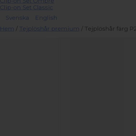
Clip-on Set Ombre
Clip-on Set Classic
Svenska
English
Hem
/
Tejplöshår premium
/ Tejplöshår färg P