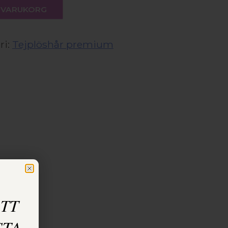
 I VARUKORG
ri:
Tejplöshår premium
ATT
STA