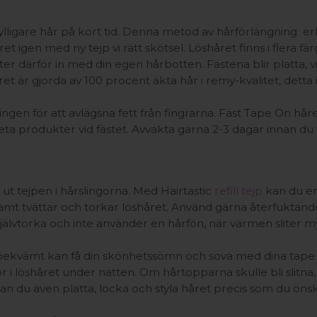
fylligare hår på kort tid. Denna metod av hårförlängning er
t igen med ny tejp vi rätt skötsel. Löshåret finns i flera 
er därför in med din egen hårbotten. Fästena blir platta, vil
t är gjorda av 100 procent äkta hår i remy-kvalitet, detta 
ngen för att avlägsna fett från fingrarna. Fäst Tape On hår
 feta produkter vid fästet. Avvakta gärna 2-3 dagar innan du 
ut tejpen i hårslingorna. Med Hairtastic
refill tejp
kan du enke
nksamt tvättar och torkar löshåret. Använd gärna återfukta
 självtorka och inte använder en hårfön, när värmen sliter 
 bekvämt kan få din skönhetssömn och sova med dina tape e
or i löshåret under natten. Om hårtopparna skulle bli slitna,
kan du även platta, locka och styla håret precis som du önska