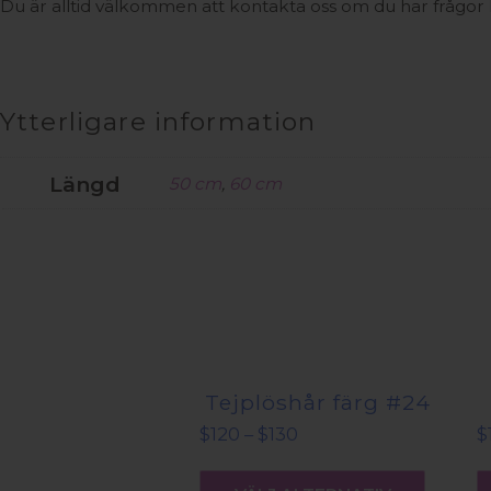
Du är alltid välkommen att kontakta oss om du har frågor kr
Ytterligare information
Längd
50 cm
,
60 cm
Tejplöshår färg #24
Prisintervall:
$
120
–
$
130
$
$120
Den
till
här