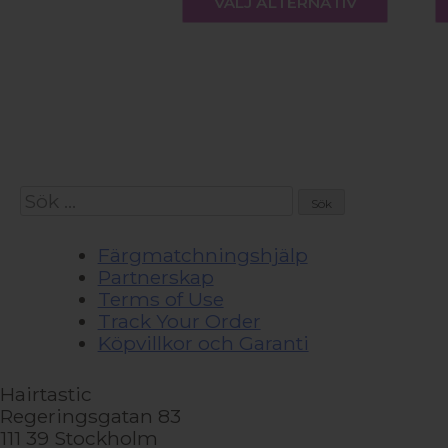
$130
VÄLJ ALTERNATIV
produ
har
flera
varian
De
olika
altern
kan
väljas
Sök
på
efter:
produ
Färgmatchningshjälp
Partnerskap
Terms of Use
Track Your Order
Köpvillkor och Garanti
Hairtastic
Regeringsgatan 83
111 39 Stockholm