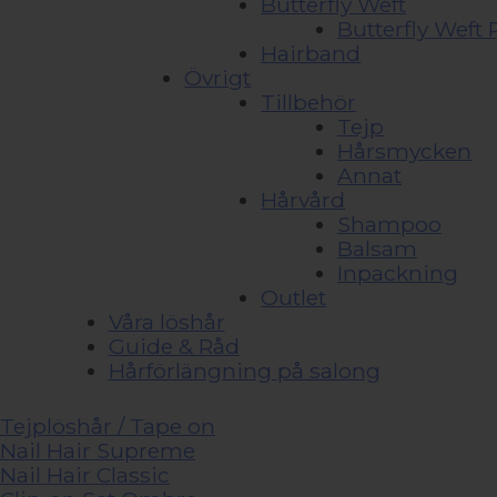
Butterfly Weft
Butterfly Wef
Hairband
Övrigt
Tillbehör
Tejp
Hårsmycken
Annat
Hårvård
Shampoo
Balsam
Inpackning
Outlet
Våra löshår
Guide & Råd
Hårförlängning på salong
Tejplöshår / Tape on
Nail Hair Supreme
Nail Hair Classic