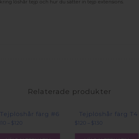
ing löshår tejp och hur du sätter in tejp extensions.
Relaterade produkter
Tejplöshår färg #6
Tejplöshår färg T4
Prisintervall:
Prisintervall:
110
–
$
120
$
120
–
$
130
$110
$120
Den
till
till
här