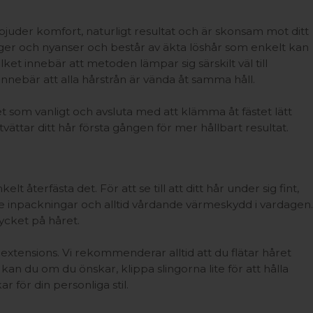
bjuder komfort, naturligt resultat och är skonsam mot ditt
färger och nyanser och består av äkta löshår som enkelt kan
ket innebär att metoden lämpar sig särskilt väl till
innebär att alla hårstrån är vända åt samma håll.
et som vanligt och avsluta med att klämma åt fästet lätt
tvättar ditt hår första gången för mer hållbart resultat.
lt återfästa det. För att se till att ditt hår under sig fint,
nde inpackningar och alltid vårdande värmeskydd i vardagen.
mycket på håret.
xtensions. Vi rekommenderar alltid att du flätar håret
 kan du om du önskar, klippa slingorna lite för att hålla
r för din personliga stil.