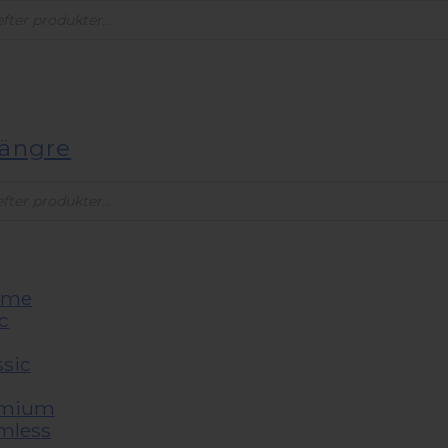
s
längre
s
reme
c
ssic
emium
mless