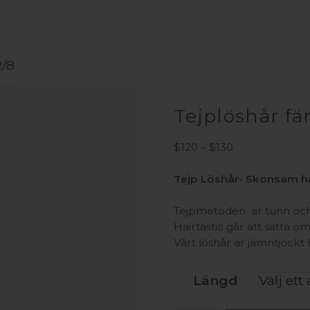
2/8
Tejplöshår fä
Prisintervall:
$
120
–
$
130
$120
till
Tejp Löshår- Skonsam hå
$130
Tejpmetoden är tunn och 
Hairtastic går att sätta om
Vårt löshår är jämntjockt 
Längd