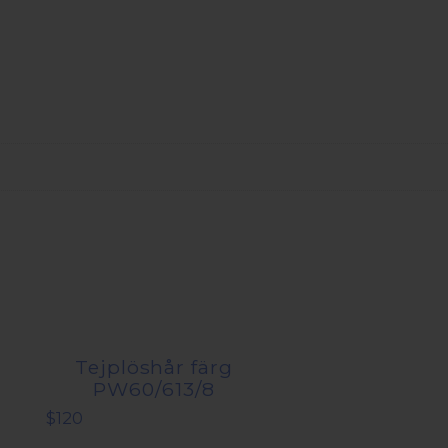
Tejplöshår färg
PW60/613/8
$
120
Den
här
Den