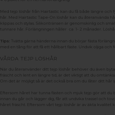
Med tejp löshår från Hairtastic kan du få både längre och 
hår. Med Hairtastic Tape-On löshår kan du återanvända håre
klippas och stylas. Silikontränsen är genomskinlig och smält
tunnare hår. Förlängningen håller ca 1- 2 månader. Löshåre
Tips:
Tvätta gärna händerna innan du börjar fästa förlängni
med en tång för att få ett hållbart fäste. Undvik oljiga och
VÅRDA TEJP LÖSHÅR
När du återanvänder ditt tejp löshår behöver du även byta 
fräscht och lent en längre tid, är det viktigt att du omtä
Om det är möjligt så är det också bra om du låter ditt hår
Eftersom håret har tunna fästen och mjuk tejp gör att du
innan du går och lägger dig, får att undvika trassel och tov
håret fräscht. Eftersom vårt tejp löshår är av äkta kvalitet 