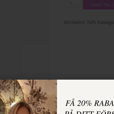
Tejplöshår
LÄGG TILL
färg
P2/8
mängd
Artikelnr:
N/A
Katego
FÅ 20% RAB
PÅ DITT FÖR