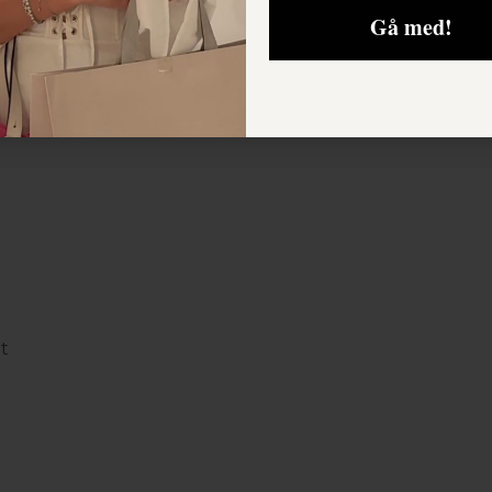
Gå med!
t