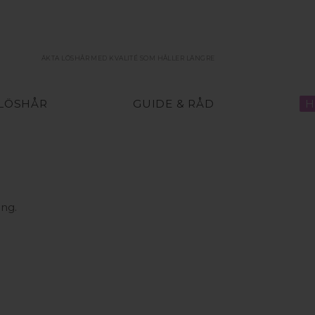
ÄKTA LÖSHÅR MED KVALITÉ SOM HÅLLER LÄNGRE
 LÖSHÅR
GUIDE & RÅD
H
ing.