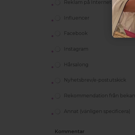
Reklam på Internet
Influencer
Facebook
Instagram
Hårsalong
Nyhetsbrev/e-postutskick
Rekommendation från bekan
Annat (vänligen specificera)
Kommentar