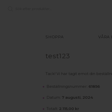
Products
search
SHOPPA
VÅRA
test123
Tack! Vi har tagit emot din beställn
Beställningsnummer:
61856
Datum:
7 augusti, 2024
Totalt:
2.115,00
kr