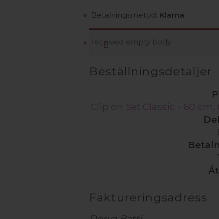
Betalningsmetod:
Klarna
received empty body
Beställningsdetaljer
P
Clip on Set Classic - 60 cm
De
Betal
Åt
Faktureringsadress
Derya Batti