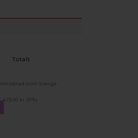
Totalt
aktkostnad inom Sverige
l.
423,00
kr
25%)