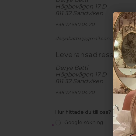
Högbovägen 17 D
811 32 Sandviken
+46 72 550 04 20
deryabatti3@gmail.com
Leveransadress
Derya Batti
Högbovägen 17 D
811 32 Sandviken
+46 72 550 04 20
Hur hittade du till oss?
*
Google-sökning