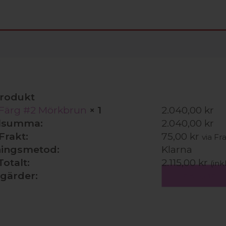
rodukt
, Färg #2 Mörkbrun
× 1
2.040,00
kr
lsumma:
2.040,00
kr
Frakt:
75,00
kr
via Fr
ningsmetod:
Klarna
Totalt:
2.115,00
kr
(ink
gärder:
FAKTURA